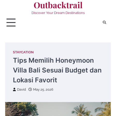
Outbacktrail
Skip
to
Discover Your Dream Destinations
content
STAYCATION
Tips Memilih Honeymoon
Villa Bali Sesuai Budget dan
Lokasi Favorit
David
May 25, 2026