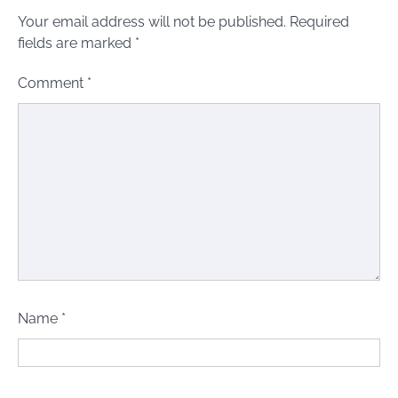
Your email address will not be published.
Required
fields are marked
*
Comment
*
Name
*