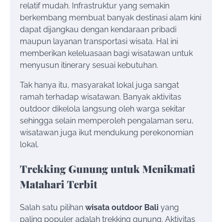
relatif mudah. Infrastruktur yang semakin
berkembang membuat banyak destinasi alam kini
dapat dijangkau dengan kendaraan pribadi
maupun layanan transportasi wisata. Hal ini
memberikan keleluasaan bagi wisatawan untuk
menyusun itinerary sesuai kebutuhan.
Tak hanya itu, masyarakat lokal juga sangat
ramah terhadap wisatawan. Banyak aktivitas
outdoor dikelola langsung oleh warga sekitar
sehingga selain memperoleh pengalaman seru,
wisatawan juga ikut mendukung perekonomian
lokal.
Trekking Gunung untuk Menikmati
Matahari Terbit
Salah satu pilihan
wisata outdoor Bali
yang
paling populer adalah trekking gunung. Aktivitas