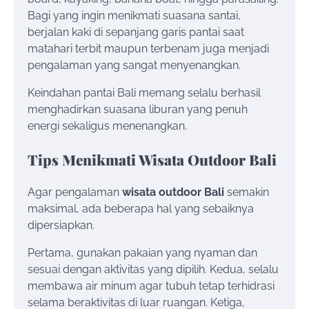
Bagi yang ingin menikmati suasana santai,
berjalan kaki di sepanjang garis pantai saat
matahari terbit maupun terbenam juga menjadi
pengalaman yang sangat menyenangkan.
Keindahan pantai Bali memang selalu berhasil
menghadirkan suasana liburan yang penuh
energi sekaligus menenangkan.
Tips Menikmati Wisata Outdoor Bali
Agar pengalaman
wisata outdoor Bali
semakin
maksimal, ada beberapa hal yang sebaiknya
dipersiapkan.
Pertama, gunakan pakaian yang nyaman dan
sesuai dengan aktivitas yang dipilih. Kedua, selalu
membawa air minum agar tubuh tetap terhidrasi
selama beraktivitas di luar ruangan. Ketiga,