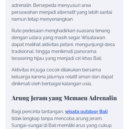
adrenalin. Bersepeda menyusuri area
persawahan menjadi alternatif yang lebih santai
namun tetap menyenangkan.
Rute pedesaan menghadirkan suasana tenang
dengan udara yang masih segar. Wisatawan
dapat melihat aktivitas petani, mengunjungi desa
tradisional, hingga menikmati panorama
terasering hijau yang menjadi ciri khas Bali.
Aktivitas ini juga cocok dilakukan bersama
keluarga karena jalurnya relatif aman dan dapat
dinikmati oleh berbagai kalangan usia.
Arung Jeram yang Memacu Adrenalin
Bagi pencinta tantangan,
wisata outdoor Bali
tidak lengkap tanpa mencoba arung jeram.
Sungai-sungai di Bali memiliki arus yang cukup