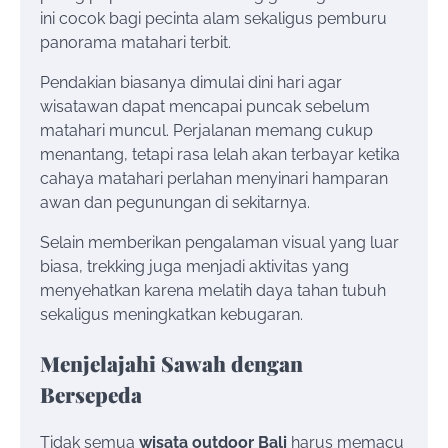
ini cocok bagi pecinta alam sekaligus pemburu
panorama matahari terbit.
Pendakian biasanya dimulai dini hari agar
wisatawan dapat mencapai puncak sebelum
matahari muncul. Perjalanan memang cukup
menantang, tetapi rasa lelah akan terbayar ketika
cahaya matahari perlahan menyinari hamparan
awan dan pegunungan di sekitarnya.
Selain memberikan pengalaman visual yang luar
biasa, trekking juga menjadi aktivitas yang
menyehatkan karena melatih daya tahan tubuh
sekaligus meningkatkan kebugaran.
Menjelajahi Sawah dengan
Bersepeda
Tidak semua
wisata outdoor Bali
harus memacu