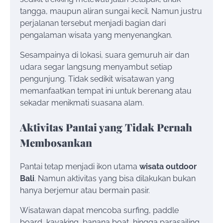
tangga, maupun aliran sungai kecil. Namun justru
perjalanan tersebut menjadi bagian dari
pengalaman wisata yang menyenangkan.
Sesampainya di lokasi, suara gemuruh air dan
udara segar langsung menyambut setiap
pengunjung. Tidak sedikit wisatawan yang
memanfaatkan tempat ini untuk berenang atau
sekadar menikmati suasana alam.
Aktivitas Pantai yang Tidak Pernah
Membosankan
Pantai tetap menjadi ikon utama
wisata outdoor
Bali
. Namun aktivitas yang bisa dilakukan bukan
hanya berjemur atau bermain pasir.
Wisatawan dapat mencoba surfing, paddle
board, kayaking, banana boat, hingga parasailing.