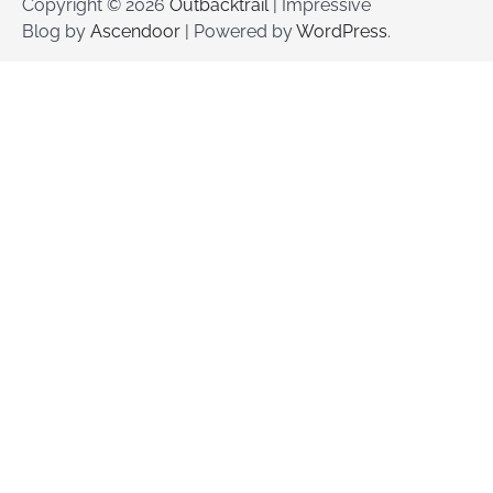
Copyright © 2026
Outbacktrail
| Impressive
Blog by
Ascendoor
| Powered by
WordPress
.