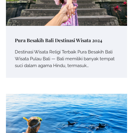
Pura Besakih Bali Destinasi Wisata 2024
Destinasi Wisata Religi Terbaik Pura Besakih Bali
Wisata Pulau Bali — Bali memiliki banyak tempat
suci dalam agama Hindu, termasuk…