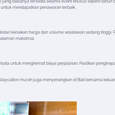
n yang biasanya tersedia selama event khusus seperti tahun 
et untuk mendapatkan penawaran terbaik.
ndari kenaikan harga dan volume wisatawan sedang tinggi. Pi
ngalaman maksimal.
isata untuk menghemat biaya perjalanan. Pastikan penginap
i staycation murah juga menyenangkan di Bali bersama keluar