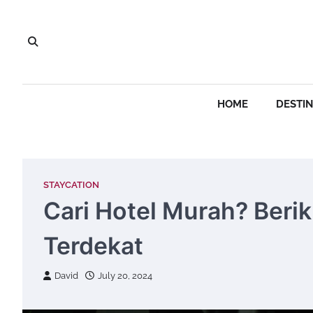
Skip
to
content
HOME
DESTIN
STAYCATION
Cari Hotel Murah? Beri
Terdekat
David
July 20, 2024