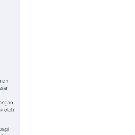
anan
asar
tangan
ik oleh
bagi