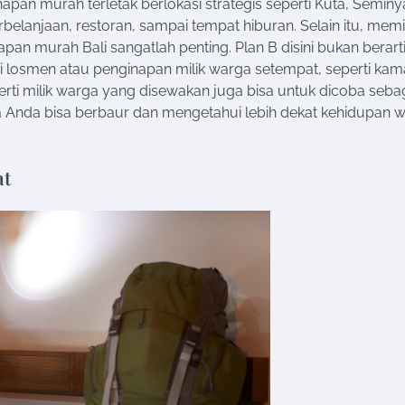
an murah terletak berlokasi strategis seperti Kuta, Seminy
elanjaan, restoran, sampai tempat hiburan. Selain itu, memil
n murah Bali sangatlah penting. Plan B disini bukan berart
di losmen atau penginapan milik warga setempat, seperti kam
perti milik warga yang disewakan juga bisa untuk dicoba seba
ya Anda bisa berbaur dan mengetahui lebih dekat kehidupan 
at