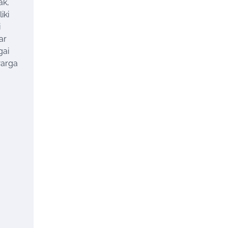
ak,
iki
i
ar
gai
warga