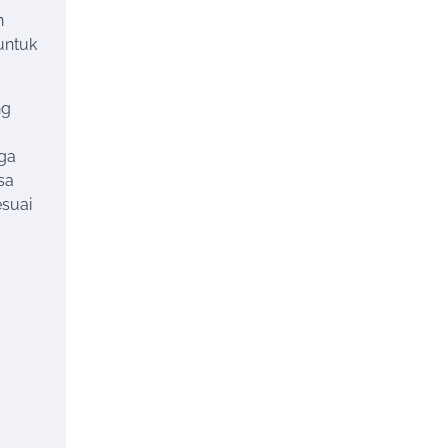
h
untuk
ng
uga
sa
suai